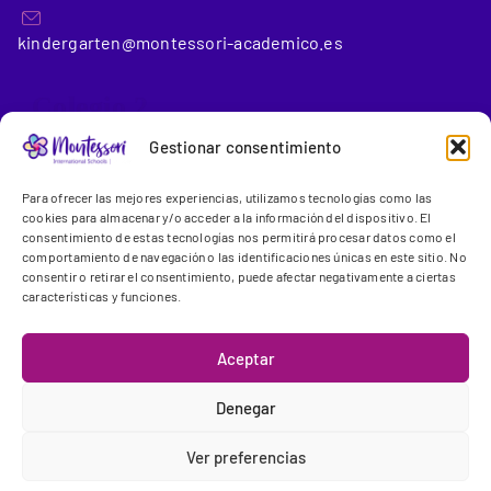
kindergarten@montessori-academico.es
_Colegio 2
Gestionar consentimiento
Montessori International School Conde de Orgaz
(6 a 18
Para ofrecer las mejores experiencias, utilizamos tecnologías como las
años)
cookies para almacenar y/o acceder a la información del dispositivo. El
consentimiento de estas tecnologías nos permitirá procesar datos como el
comportamiento de navegación o las identificaciones únicas en este sitio. No
Gregorio Benítez, 23-25
consentir o retirar el consentimiento, puede afectar negativamente a ciertas
28043 Madrid
características y funciones.
+34 91 300 13 44
Aceptar
info@montessori.es
Denegar
Ver preferencias