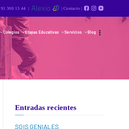
91 300 13 44
|
|
Contacto
|
Colegios
Etapas Educativas
Servicios
Blog
Entradas recientes
SOIS GENIALES