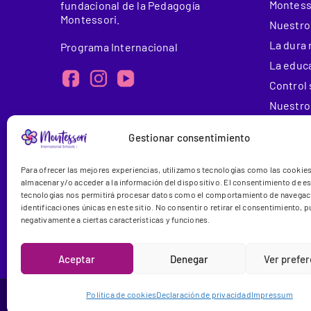
Montess
fundacional de la Pedagogía
Montessori.
Nuestro
La dura 
Programa Internacional
La educ
Control 
Nuestros
Éxito d
Gestionar consentimiento
Centros
Etapas 
Para ofrecer las mejores experiencias, utilizamos tecnologías como las cookie
almacenar y/o acceder a la información del dispositivo. El consentimiento de e
Bachille
tecnologías nos permitirá procesar datos como el comportamiento de navegaci
Colegio 
identificaciones únicas en este sitio. No consentir o retirar el consentimiento, 
negativamente a ciertas características y funciones.
Precios
Aceptar
Denegar
Ver prefe
Política de cookies
Declaración de privacidad
Impressum
Montessori International Schools
| Tod