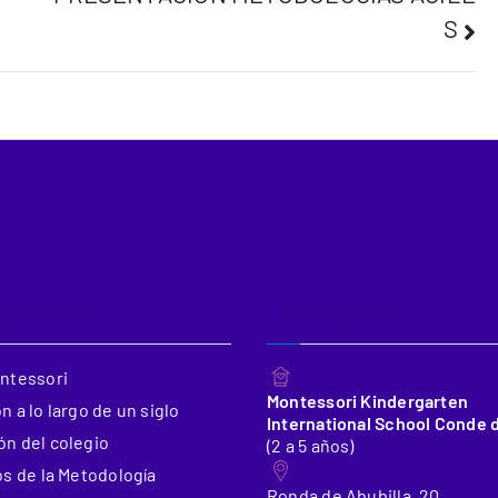
S
pa Web
_Colegio 1
ontessori
Montessori Kindergarten
n a lo largo de un siglo
International School Conde 
n del colegio
(2 a 5 años)
os de la Metodología
Ronda de Abubilla, 20