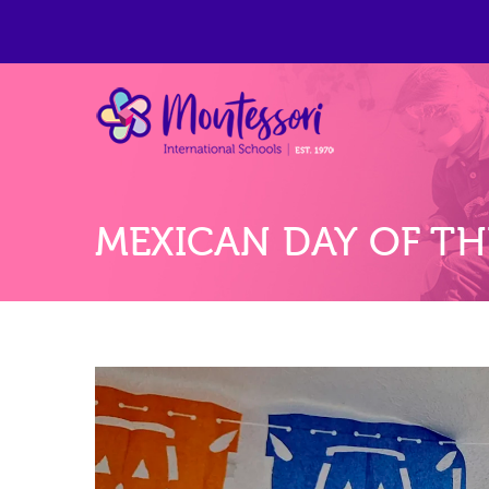
Montess
Grupo de colegios p
MEXICAN DAY OF TH