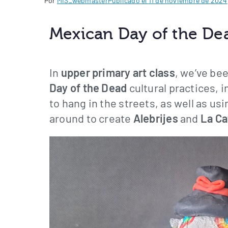
Por
MIS_webmaster
Publicado el
11 de noviembre de 2024
Mexican Day of the De
In
upper primary art class
, we’ve be
Day of the Dead
cultural practices, 
to hang in the streets, as well as us
around to create
Alebrijes
and
La Ca