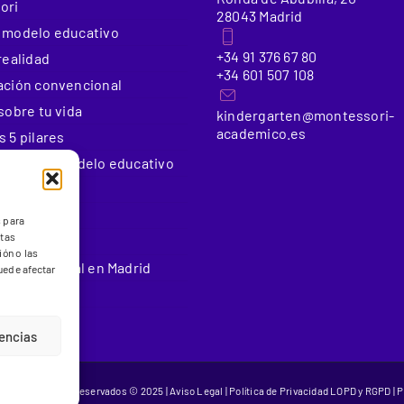
ori
28043 Madrid
 modelo educativo
+34 91 376 67 80
realidad
+34 601 507 108
ación convencional
sobre tu vida
kindergarten@montessori-
academico.es
 5 pilares
e nuestro modelo educativo
 educativos
Educativas
s para
stas
rato
ón o las
Internacional en Madrid
puede afectar
rencias
os los Derechos Reservados © 2025 |
Aviso Legal
|
Política de Privacidad LOPD y RGPD
|
P