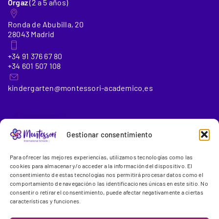
Orgaz
(2 a 5 años)
Ronda de Abubilla, 20
28043 Madrid
+34 91 376 67 80
+34 601 507 108
kindergarten@montessori-academico.es
_Colegio 2
Gestionar consentimiento
Montessori International School Conde de Orgaz
(6 a 18
Para ofrecer las mejores experiencias, utilizamos tecnologías como las
años)
cookies para almacenar y/o acceder a la información del dispositivo. El
consentimiento de estas tecnologías nos permitirá procesar datos como el
comportamiento de navegación o las identificaciones únicas en este sitio. No
Gregorio Benítez, 23-25
consentir o retirar el consentimiento, puede afectar negativamente a ciertas
28043 Madrid
características y funciones.
+34 91 300 13 44