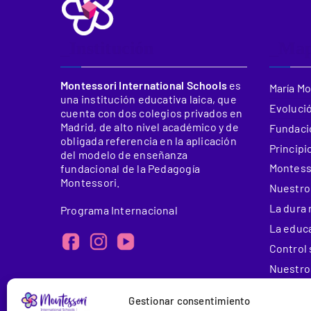
_Institución
_Ma
Montessori International Schools
es
María M
una institución educativa laica, que
Evolució
cuenta con dos colegios privados en
Madrid, de alto nivel académico y de
Fundació
obligada referencia en la aplicación
Principi
del modelo de enseñanza
Montess
fundacional de la Pedagogía
Montessori.
Nuestro
La dura 
Programa Internacional
La educ
Control 
Nuestros
Éxito d
Gestionar consentimiento
Centros