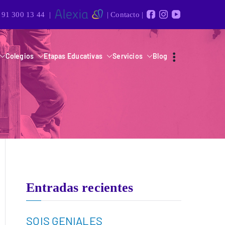
91 300 13 44
|
|
Contacto
|
Colegios
Etapas Educativas
Servicios
Blog
Entradas recientes
SOIS GENIALES