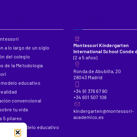
pa Web
_Colegio 1
ontessori
Montessori Kindergarten
n a lo largo de un siglo
International School Conde 
n del colegio
(2 a 5 años)
os de la Metodología
Ronda de Abubilla, 20
ori
28043 Madrid
 modelo educativo
+34 91 376 67 80
realidad
+34 601 507 108
ación convencional
sobre tu vida
kindergarten@montessori-
academico.es
 5 pilares
e nuestro modelo educativo
 educativos