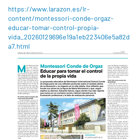
https://www.larazon.es/lr-
content/montessori-conde-orgaz-
educar-tomar-control-propia-
vida_20260129696e19a1eb223406e5a82d
a7.html