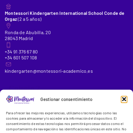
Montessori Kindergarten International School Conde de
Orgaz
(2 a 5 años)
Ronda de Abubilla, 20
28043 Madrid
+34 91 376 67 80
+34 601 507 108
kindergarten@montessori-academico.es
_Colegio 2
Gestionar consentimiento
Montessori International School Conde de Orgaz
(6 a 18
Para ofrecer las mejores experiencias, utilizamos tecnologías como las
años)
cookies para almacenar y/o acceder a la información del dispositivo. El
consentimiento de estas tecnologías nos permitirá procesar datos como el
comportamiento de navegación o las identificaciones únicas en este sitio. No
Gregorio Benítez, 23-25