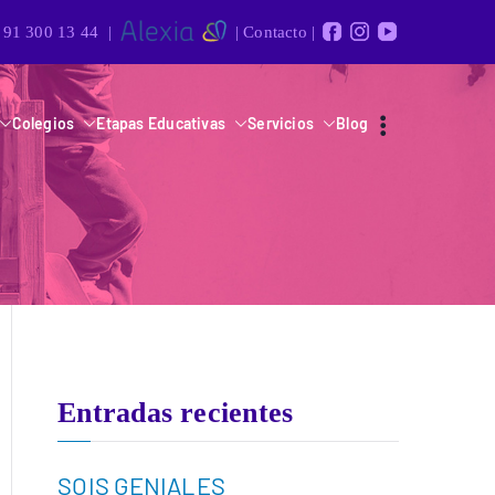
91 300 13 44
|
|
Contacto
|
Colegios
Etapas Educativas
Servicios
Blog
Entradas recientes
SOIS GENIALES