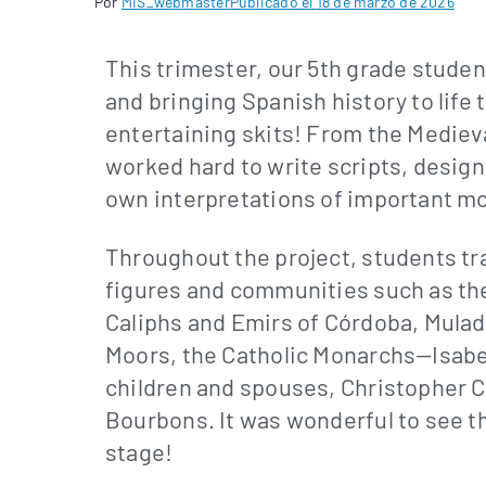
Por
MIS_webmaster
Publicado el
18 de marzo de 2026
This trimester, our 5th grade stude
and bringing Spanish history to life 
entertaining skits! From the Mediev
worked hard to write scripts, desig
own interpretations of important mo
Throughout the project, students tr
figures and communities such as the
Caliphs and Emirs of Córdoba, Mula
Moors, the Catholic Monarchs—Isabel
children and spouses, Christopher 
Bourbons. It was wonderful to see t
stage!