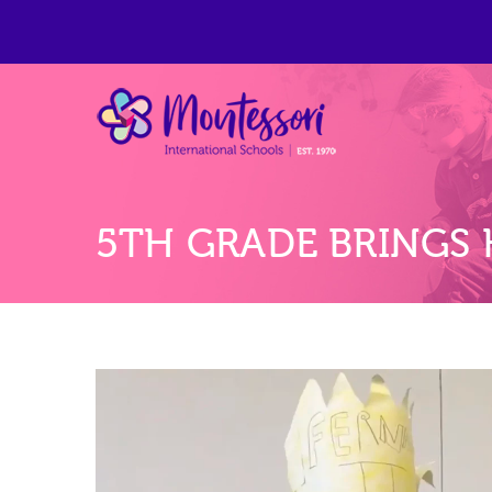
Montess
Grupo de colegios p
5TH GRADE BRINGS 