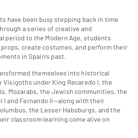
nts have been busy stepping back in time
through a series of creative and
al period to the Modern Age, students
n props, create costumes, and perform their
ments in Spain’s past.
ansformed themselves into historical
 Visigoths under King Recaredo I, the
dís, Mozarabs, the Jewish communities, the
 I and Fernando II—along with their
Columbus, the Lesser Habsburgs, and the
heir classroom learning come alive on