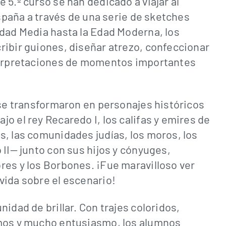
 5.º curso se han dedicado a viajar al
España a través de una serie de sketches
Edad Media hasta la Edad Moderna, los
ribir guiones, diseñar atrezo, confeccionar
nterpretaciones de momentos importantes
 se transformaron en personajes históricos
o el rey Recaredo I, los califas y emires de
s, las comunidades judías, los moros, los
 II— junto con sus hijos y cónyuges,
res y los Borbones. ¡Fue maravilloso ver
vida sobre el escenario!
idad de brillar. Con trajes coloridos,
smos y mucho entusiasmo, los alumnos