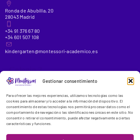
Ronda de Abubilla, 20
28043 Madrid
+34 91 376 67 80
+34 601 507 108
kindergarten@montessori-academico.es
_Colegio 2
Gestionar consentimiento
Montessori International School Conde de Orgaz
(6 a 18
Para ofrecer las mejores experiencias, utilizamos tecnologías como las
años)
cookies para almacenar y/o acceder a la información del dispositivo. El
consentimiento de estas tecnologías nos permitirá procesar datos como el
comportamiento de navegación o las identificaciones únicas en este sitio. No
Gregorio Benítez, 23-25
consentir o retirar el consentimiento, puede afectar negativamente a ciertas
28043 Madrid
características y funciones.
+34 91 300 13 44