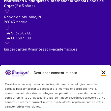
Montessori Kindergarten International School Conde de
Orgaz
(2 a 5 años)
Ronda de Abubilla, 20
28043 Madrid
+34 91 376 67 80
+34 601 507 108
kindergarten@montessori-academico.es
_Colegio 2
Gestionar consentimiento
Montessori International School Conde de Orgaz
(6 a 18
Para ofrecer las mejores experiencias, utilizamos tecnologías como las
años)
cookies para almacenar y/o acceder a la información del dispositivo. El
consentimiento de estas tecnologías nos permitirá procesar datos como el
comportamiento de navegación o las identificaciones únicas en este sitio. No
Gregorio Benítez, 23-25
consentir o retirar el consentimiento, puede afectar negativamente a ciertas
28043 Madrid
características y funciones.