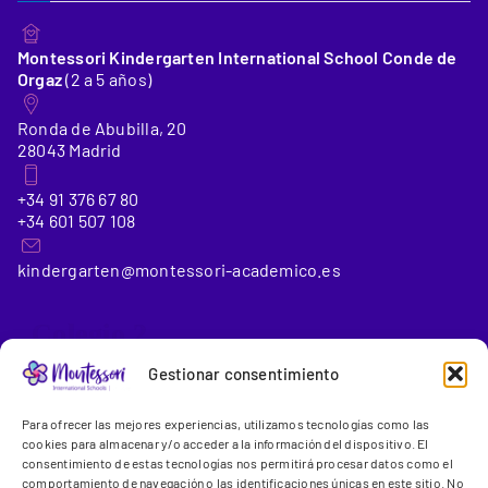
Montessori Kindergarten International School Conde de
Orgaz
(2 a 5 años)
Ronda de Abubilla, 20
28043 Madrid
+34 91 376 67 80
+34 601 507 108
kindergarten@montessori-academico.es
_Colegio 2
Gestionar consentimiento
Montessori International School Conde de Orgaz
(6 a 18
Para ofrecer las mejores experiencias, utilizamos tecnologías como las
años)
cookies para almacenar y/o acceder a la información del dispositivo. El
consentimiento de estas tecnologías nos permitirá procesar datos como el
comportamiento de navegación o las identificaciones únicas en este sitio. No