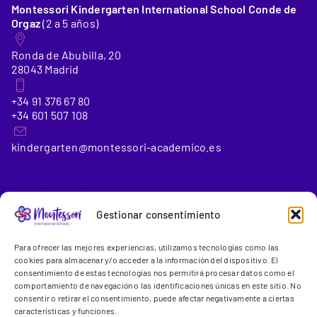
Montessori Kindergarten International School Conde de
Orgaz
(2 a 5 años)
Ronda de Abubilla, 20
28043 Madrid
+34 91 376 67 80
+34 601 507 108
kindergarten@montessori-academico.es
_Colegio 2
Gestionar consentimiento
Montessori International School Conde de Orgaz
(6 a 18
Para ofrecer las mejores experiencias, utilizamos tecnologías como las
años)
cookies para almacenar y/o acceder a la información del dispositivo. El
consentimiento de estas tecnologías nos permitirá procesar datos como el
comportamiento de navegación o las identificaciones únicas en este sitio. No
Gregorio Benítez, 23-25
consentir o retirar el consentimiento, puede afectar negativamente a ciertas
28043 Madrid
características y funciones.