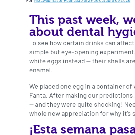
Por
MIS_webmaster
Publicado el
29 de octubre de 2025
This past week, we
about dental hygi
To see how certain drinks can affect
simple but eye-opening experiment. 
white eggs instead — their shells are
enamel.
We placed one egg in a container of w
Fanta. After making our predictions,
— and they were quite shocking! Nee
whole new appreciation for why it’s 
¡Esta semana pas