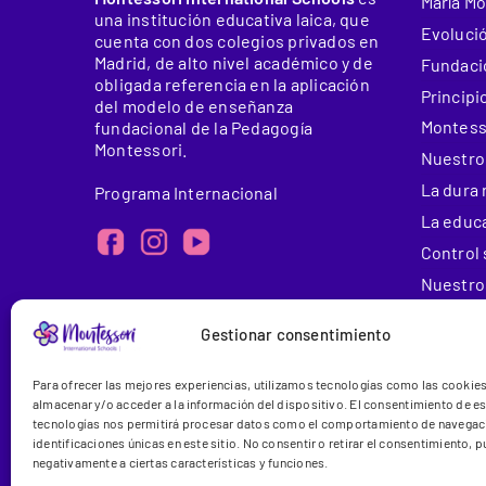
María M
una institución educativa laica, que
Evolució
cuenta con dos colegios privados en
Madrid, de alto nivel académico y de
Fundació
obligada referencia en la aplicación
Principi
del modelo de enseñanza
Montess
fundacional de la Pedagogía
Montessori.
Nuestro
La dura 
Programa Internacional
La educ
Control 
Nuestros
Éxito d
Gestionar consentimiento
Centros
Etapas 
Para ofrecer las mejores experiencias, utilizamos tecnologías como las cookie
almacenar y/o acceder a la información del dispositivo. El consentimiento de e
Bachille
tecnologías nos permitirá procesar datos como el comportamiento de navegaci
Colegio 
identificaciones únicas en este sitio. No consentir o retirar el consentimiento, 
negativamente a ciertas características y funciones.
Precios