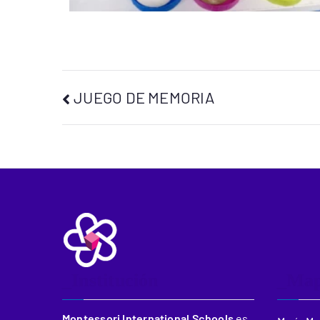
JUEGO DE MEMORIA
_Institución
_Ma
Montessori International Schools
es