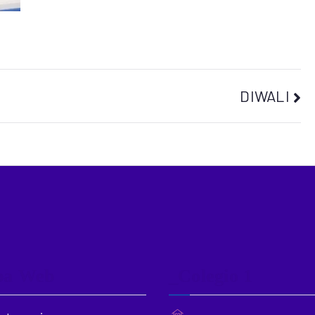
DIWALI
pa Web
_Colegio 1