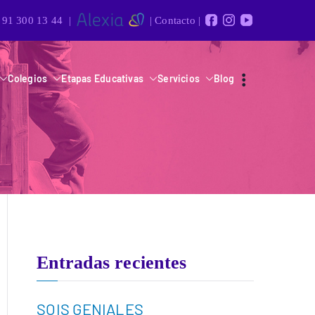
91 300 13 44
|
|
Contacto
|
Colegios
Etapas Educativas
Servicios
Blog
Entradas recientes
SOIS GENIALES