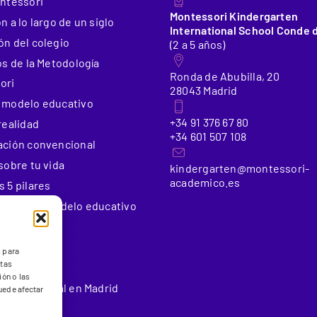
ontessori
Montessori Kindergarten
n a lo largo de un siglo
International School Conde 
n del colegio
(2 a 5 años)
os de la Metodología
Ronda de Abubilla, 20
ori
28043 Madrid
 modelo educativo
+34 91 376 67 80
realidad
+34 601 507 108
ación convencional
sobre tu vida
kindergarten@montessori-
academico.es
 5 pilares
e nuestro modelo educativo
 educativos
Educativas
s para
stas
rato
ón o las
Internacional en Madrid
puede afectar