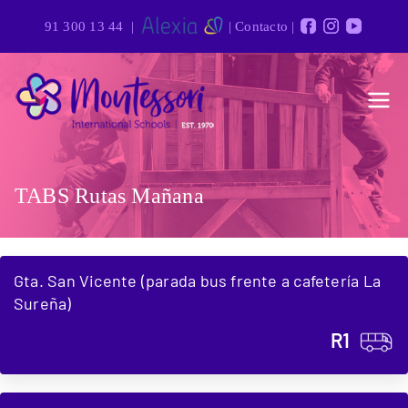
91 300 13 44
|
|
Contacto
|
Montessor
Grupo de colegios
privados de alto nivel
i
académico en Madrid
TABS Rutas Mañana
Internatio
nal
Gta. San Vicente (parada bus frente a cafetería La
Schools
Sureña)
R1