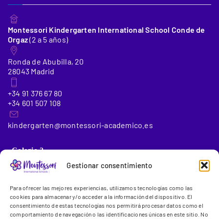
Montessori Kindergarten International School Conde de
Orgaz
(2 a 5 años)
Ronda de Abubilla, 20
28043 Madrid
+34 91 376 67 80
+34 601 507 108
kindergarten@montessori-academico.es
_Colegio 2
Gestionar consentimiento
Montessori International School Conde de Orgaz
(6 a 18
Para ofrecer las mejores experiencias, utilizamos tecnologías como las
años)
cookies para almacenar y/o acceder a la información del dispositivo. El
consentimiento de estas tecnologías nos permitirá procesar datos como el
comportamiento de navegación o las identificaciones únicas en este sitio. No
Gregorio Benítez, 23-25