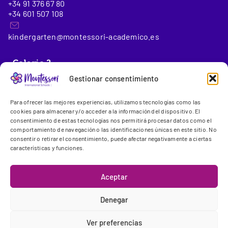
+34 91 376 67 80
+34 601 507 108
kindergarten@montessori-academico.es
_Colegio 2
Gestionar consentimiento
Montessori International School Conde de Orgaz
(6 a 18
Para ofrecer las mejores experiencias, utilizamos tecnologías como las
años)
cookies para almacenar y/o acceder a la información del dispositivo. El
consentimiento de estas tecnologías nos permitirá procesar datos como el
comportamiento de navegación o las identificaciones únicas en este sitio. No
Gregorio Benítez, 23-25
consentir o retirar el consentimiento, puede afectar negativamente a ciertas
28043 Madrid
características y funciones.
+34 91 300 13 44
Aceptar
info@montessori.es
Denegar
Ver preferencias